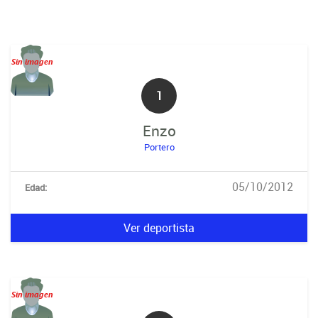
1
Enzo
Portero
05/10/2012
Edad:
Ver deportista