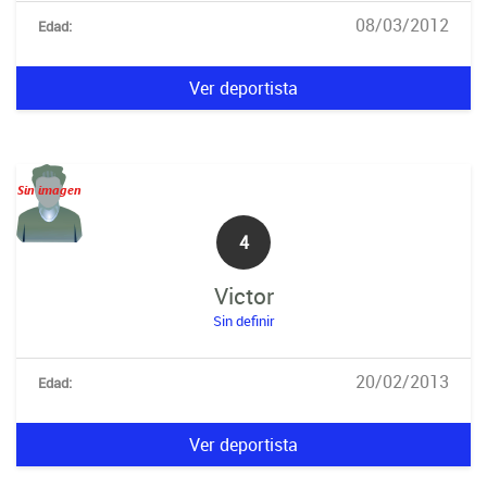
08/03/2012
Edad:
Ver deportista
4
Victor
Sin definir
20/02/2013
Edad:
Ver deportista